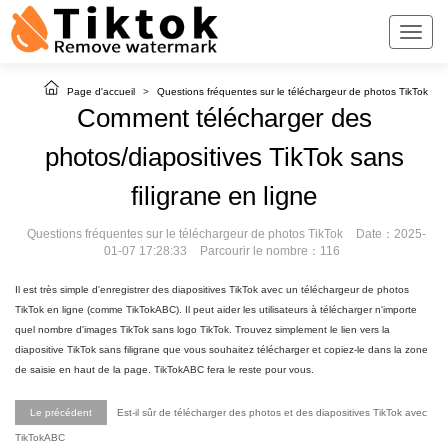
Page d'accueil
>
Questions fréquentes sur le téléchargeur de photos TikTok
Comment télécharger des
photos/diapositives TikTok sans
filigrane en ligne
Questions fréquentes sur le téléchargeur de photos TikTok
Date：2025-
01-07 17:28:33
Parcourir le nombre：116
Il est très simple d'enregistrer des diapositives TikTok avec un téléchargeur de photos
TikTok en ligne (comme TikTokABC). Il peut aider les utilisateurs à télécharger n'importe
quel nombre d'images TikTok sans logo TikTok. Trouvez simplement le lien vers la
diapositive TikTok sans filigrane que vous souhaitez télécharger et copiez-le dans la zone
de saisie en haut de la page. TikTokABC fera le reste pour vous.
Le précédent
Est-il sûr de télécharger des photos et des diapositives TikTok avec
TikTokABC